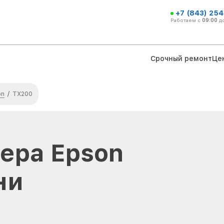
+7 (843) 254
Работаем с
09:00
д
Срочный ремонт
Це
on
/
TX200
ера Epson
ни