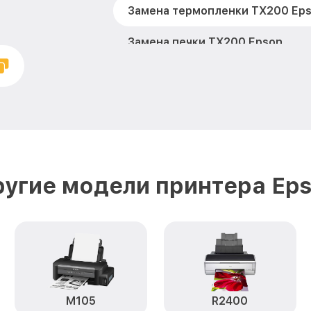
Замена термопленки TX200 Ep
Замена печки TX200 Epson
Замена печатной головки TX20
Замена каретки TX200 Epson
Замена Wi-Fi TX200 Epson
Замена вала TX200 Epson
угие модели принтера Ep
M105
R2400