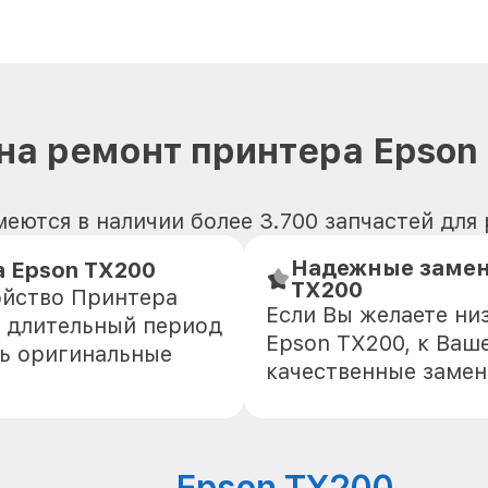
на ремонт принтера Epson
меются в наличии более 3.700 запчастей для
Надежные замен
 Epson TX200
TX200
ойство Принтера
Если Вы желаете ни
е длительный период
Epson TX200, к Ваш
ть оригинальные
качественные замен